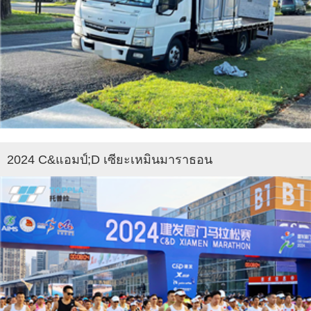
2024 C&แอมป์;D เซียะเหมินมาราธอน