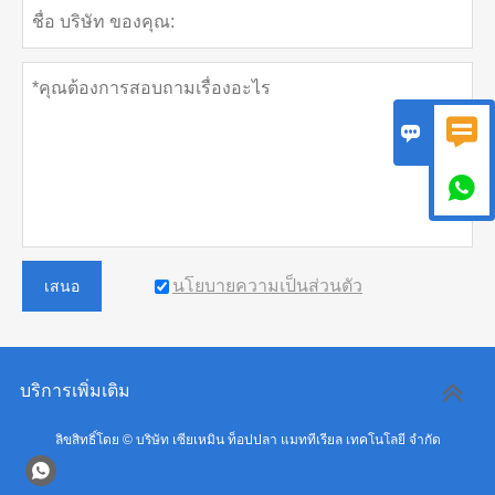



นโยบายความเป็นส่วนตัว
เสนอ
บริการเพิ่มเติม
ลิขสิทธิ์โดย © บริษัท เซียเหมิน ท็อปปลา แมททีเรียล เทคโนโลยี จำกัด
