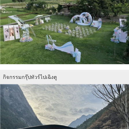
กิจกรรมกรุ๊ปทัวร์ไปเฉิงตู