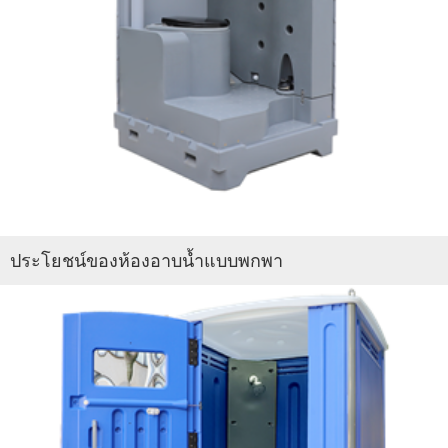
ประโยชน์ของห้องอาบน้ำแบบพกพา