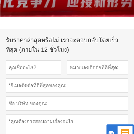
รับราคาล่าสุดหรือไม่ เราจะตอบกลับโดยเร็ว
ที่สุด (ภายใน 12 ชั่วโมง)

