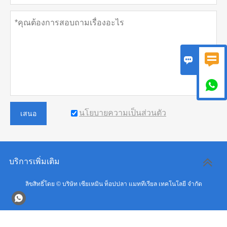



นโยบายความเป็นส่วนตัว
เสนอ
บริการเพิ่มเติม
ลิขสิทธิ์โดย © บริษัท เซียเหมิน ท็อปปลา แมททีเรียล เทคโนโลยี จำกัด
